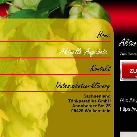
Home
Zum Downl
Aktuelle
Angebote
Kontakt
Datenschutzerklärung
Sachsenland
Alle An
Trinkparadies GmbH
Annaberger Str. 25
https:/
09429 Wolkenstein